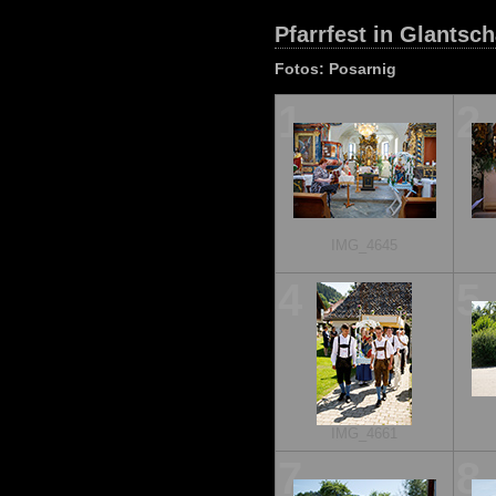
Pfarrfest in Glantsc
Fotos: Posarnig
1
2
IMG_4645
4
5
IMG_4661
7
8